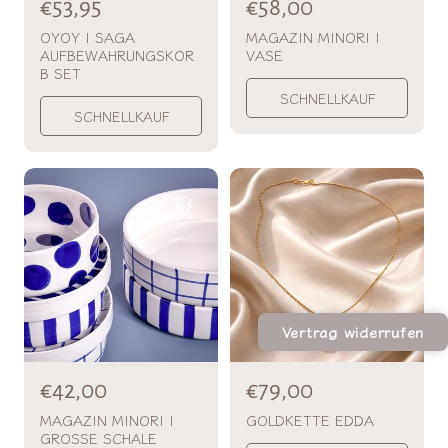
N
€53,95
N
€58,00
o
o
OYOY | SAGA
MAGAZIN MINORI |
AUFBEWAHRUNGSKOR
VASE
r
r
B SET
m
m
SCHNELLKAUF
a
a
SCHNELLKAUF
l
l
p
p
r
r
e
e
i
i
s
s
Vertrag widerrufen
N
€42,00
N
€79,00
o
o
MAGAZIN MINORI |
GOLDKETTE EDDA
GROSSE SCHALE
r
r