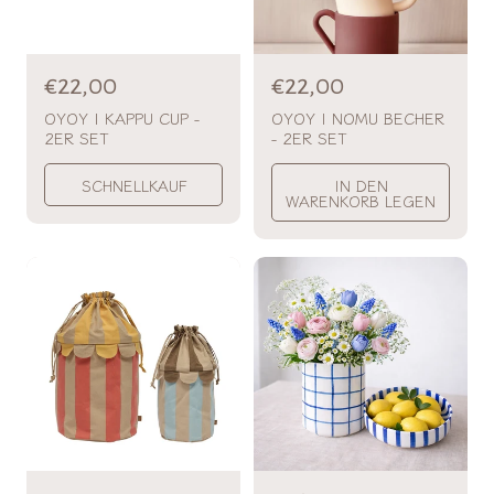
N
€22,00
N
€22,00
o
o
OYOY | KAPPU CUP -
OYOY | NOMU BECHER
2ER SET
- 2ER SET
r
r
m
m
SCHNELLKAUF
IN DEN
a
a
WARENKORB LEGEN
l
l
p
p
r
r
e
e
i
i
s
s