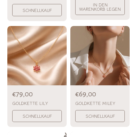
IN DEN
m
m
WARENKORB LEGEN
SCHNELLKAUF
a
a
l
l
p
p
r
r
e
e
i
i
s
s
N
€79,00
N
€69,00
o
o
GOLDKETTE LILY
GOLDKETTE MILEY
r
r
SCHNELLKAUF
SCHNELLKAUF
m
m
a
a
l
l