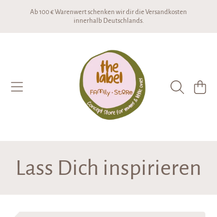
Ab 100 € Warenwert schenken wir dir die Versandkosten
DIREKT ZUM INHALT
innerhalb Deutschlands.
THE LABEL CONCEPTSTORE
WARENKO
Kollektion:
Lass Dich inspirieren