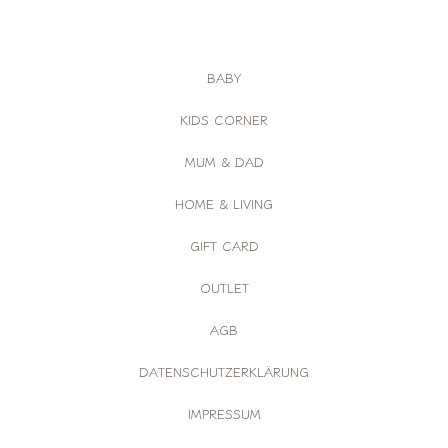
p
r
e
BABY
i
s
KIDS CORNER
MUM & DAD
HOME & LIVING
GIFT CARD
OUTLET
AGB
DATENSCHUTZERKLÄRUNG
IMPRESSUM