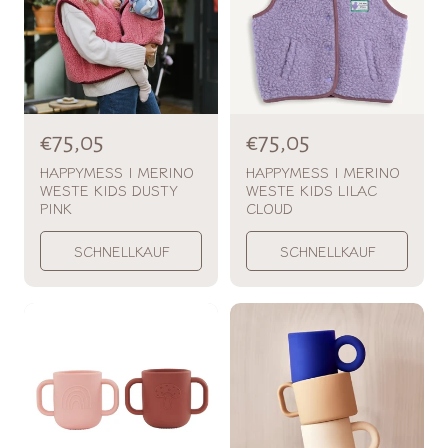
s
s
N
€75,05
N
€75,05
o
o
HAPPYMESS | MERINO
HAPPYMESS | MERINO
WESTE KIDS DUSTY
WESTE KIDS LILAC
r
r
PINK
CLOUD
m
m
a
a
SCHNELLKAUF
SCHNELLKAUF
l
l
p
p
r
r
e
e
i
i
s
s