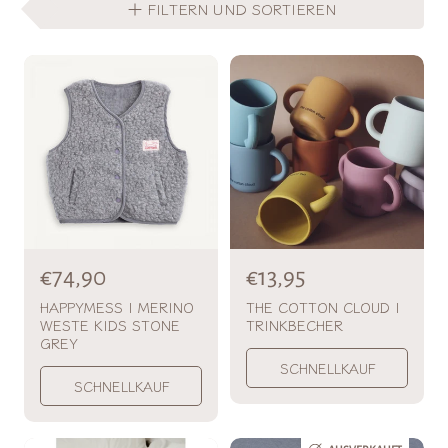
FILTERN UND SORTIEREN
N
€74,90
N
€13,95
o
o
HAPPYMESS | MERINO
THE COTTON CLOUD |
WESTE KIDS STONE
TRINKBECHER
r
r
GREY
m
m
SCHNELLKAUF
a
a
SCHNELLKAUF
l
l
p
p