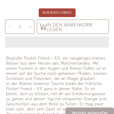
NUR NOCH 1 ÜBRIG!
MENGE
IN DEN WARENKORB
Menge
Menge
AUSWÄHLEN
für
für
LEGEN
Fabelab
Fabelab
|
|
Pocket
Pocket
Friend
Friend
Elf
Elf
verringern
erhöhen
Begrüße Pocket Friend – Elf, ein neugieriges kleines
Wesen aus dem Herzen des Märchenlandes. Mit
einem Funkeln in den Augen und flinken Füßen ist er
immer auf der Suche nach geheimen Pfaden, kleinen
Schätzen und Freunden, die an Magie glauben.
In der Wärme Imdeiner Tasche bleibt der fröhliche
Pocket Friend – Elf ganz in deiner Nähe. Er ist
bereit, dich zu trösten, mit dir auf Entdeckungsreise
zu gehen und deinen Tag mit verspielter Energie und
Geschichten aus dem Wald zu füllen. Er mag zwar
klein sein, aber sein Geist ist voller Abenteuerlust.
Vertrag widerrufen
Wo auch immer du hingehst, er wird dich begleiten –