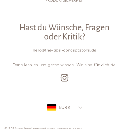
PRODUKTSICHERHEIT
Hast du Wünsche, Fragen
oder Kritik?
hello@the-label-conceptstore.de
Dann lass es uns gerne wissen. Wir sind für dich da.
INSTAGRAM
Land/Region
EUR €
© 2026 the label conceptstore.
.
Powered by Shopify