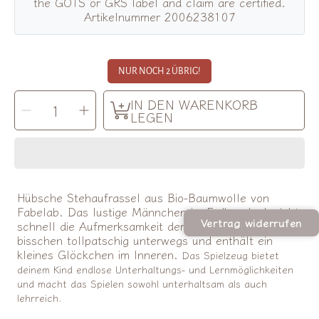
the GOTS or GRS label and claim are certified.
Artikelnummer 2006238107
NUR NOCH 2 ÜBRIG!
MENGE
IN DEN WARENKORB
Menge
Menge
AUSWÄHLEN
für
für
LEGEN
Fabelab
Fabelab
|
|
Rassel
Rassel
Erdbeermännchen
Erdbeermännchen
verringern
erhöhen
Hübsche Stehaufrassel aus Bio-Baumwolle von
Fabelab. Das lustige Männchen im Erdbeerlook zieht
Vertrag widerrufen
schnell die Aufmerksamkeit der Kinder an. Es ist ein
bisschen tollpatschig unterwegs und enthält ein
kleines Glöckchen im Inneren.
Das Spielzeug bietet
deinem Kind endlose Unterhaltungs- und Lernmöglichkeiten
und macht das Spielen sowohl unterhaltsam als auch
lehrreich.