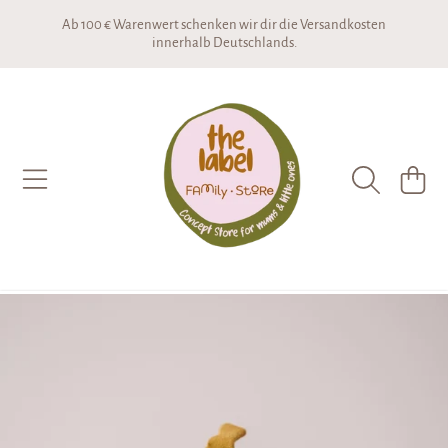
Ab 100 € Warenwert schenken wir dir die Versandkosten
DIREKT ZUM INHALT
innerhalb Deutschlands.
THE LABEL CONCEPTSTORE
WARENKO
DIREKT ZU DEN PRODUKTINFORMATIONEN