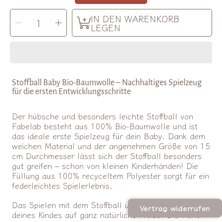
MENGE
IN DEN WARENKORB
Menge
Menge
AUSWÄHLEN
für
für
LEGEN
Fabelab
Fabelab
|
|
Stoffball
Stoffball
Rose
Rose
Mix
Mix
verringern
erhöhen
Stoffball Baby Bio-Baumwolle – Nachhaltiges Spielzeug
für die ersten Entwicklungsschritte
Der hübsche und besonders leichte Stoffball von
Fabelab besteht aus 100% Bio-Baumwolle und ist
das ideale erste Spielzeug für dein Baby. Dank dem
weichen Material und der angenehmen Größe von 15
cm Durchmesser lässt sich der Stoffball besonders
gut greifen – schon von kleinen Kinderhänden! Die
Füllung aus 100% recyceltem Polyester sorgt für ein
federleichtes Spielerlebnis.
Das Spielen mit dem Stoffball unterstützt die Motorik
Vertrag widerrufen
deines Kindes auf ganz natürliche Weise. Die Hand-