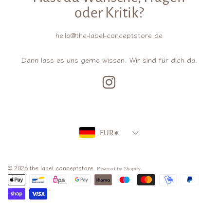
oder Kritik?
hello@the-label-conceptstore.de
Dann lass es uns gerne wissen. Wir sind für dich da.
INSTAGRAM
Land/Region
EUR €
© 2026 the label conceptstore.
.
Powered by Shopify
Zahlungsarten
Verwenden