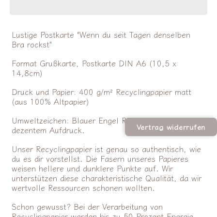
#motherhood
#motherhood
verringern
erhöhen
Lustige Postkarte "Wenn du seit Tagen denselben
Bra rockst"
Format Grußkarte, Postkarte DIN A6 (10,5 x
14,8cm)
Druck und Papier: 400 g/m² Recyclingpapier matt
(aus 100% Altpapier)
Umweltzeichen: Blauer Engel Rückseite mit
Vertrag widerrufen
dezentem Aufdruck.
Unser Recyclingpapier ist genau so authentisch, wie
du es dir vorstellst. Die Fasern unseres Papieres
weisen hellere und dunklere Punkte auf. Wir
unterstützen diese charakteristische Qualität, da wir
wertvolle Ressourcen schonen wollten.
Schon gewusst? Bei der Verarbeitung von
Recyclingpapier werden bis zu 50 Prozent Energie