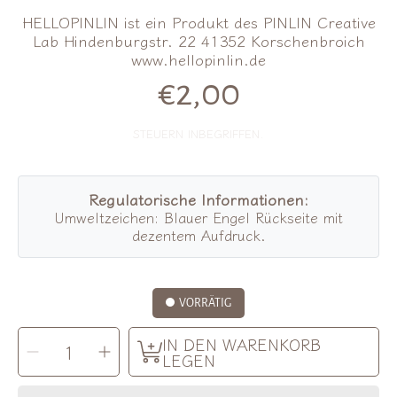
HELLOPINLIN ist ein Produkt des PINLIN Creative
Lab Hindenburgstr. 22 41352 Korschenbroich
www.hellopinlin.de
€2,00
Normalpreis
STEUERN INBEGRIFFEN.
Regulatorische Informationen:
Umweltzeichen: Blauer Engel Rückseite mit
dezentem Aufdruck.
VORRÄTIG
MENGE
IN DEN WARENKORB
Menge
Menge
AUSWÄHLEN
für
für
LEGEN
Hellopinlin
Hellopinlin
|
|
Postkarte
Postkarte