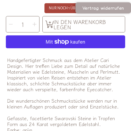
Vertrag widerrufen
NUR NOCH 1 ÜBRIG!
MENGE
IN DEN WARENKORB
Menge
Menge
AUSWÄHLEN
für
für
LEGEN
Armband
Armband
June
June
green
green
verringern
erhöhen
Handgefertigter Schmuck aus dem Atelier Cari
Design. Hier treffen Liebe zum Detail auf natürliche
Materialien wie Edelsteine, Muscheln und Perlmutt.
Inspiriert von vielen Reisen entstehen im Atelier
klassisch, schlichte Schmuckstücke aber immer
wieder auch verspielte, farbenfrohe Eyecatcher.
Die wunderschönen Schmuckstücke werden nur in
kleinen Auflagen produziert oder sind Einzelstücke.
Gefasste, facettierte Swarovski Steine in Tropfen
Form aus
24 Karat vergoldetem Edelstahl.
Farbe: grün