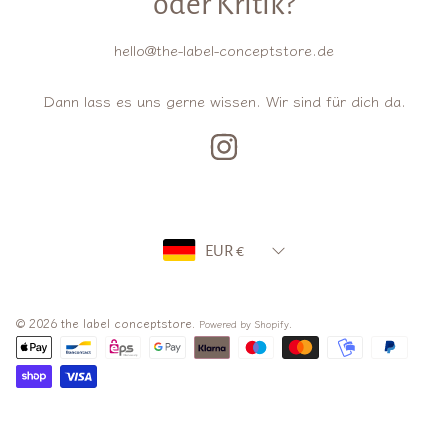
oder Kritik?
hello@the-label-conceptstore.de
Dann lass es uns gerne wissen. Wir sind für dich da.
INSTAGRAM
Land/Region
EUR €
© 2026 the label conceptstore.
.
Powered by Shopify
Zahlungsarten
Verwenden
Sie