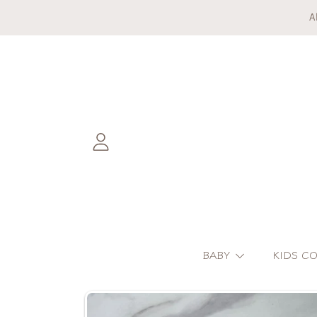
A
DIREKT ZUM INHALT
EINLOGGEN
BABY
KIDS C