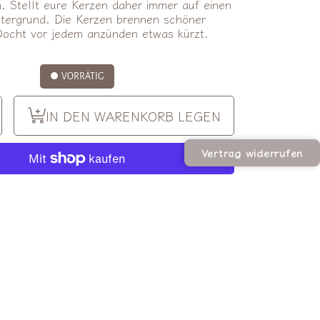
. Stellt eure Kerzen daher immer auf einen
tergrund. Die Kerzen brennen schöner
Docht vor jedem anzünden etwas kürzt.
VORRÄTIG
Menge
IN DEN WARENKORB LEGEN
ür
deles
s
Candles
rze
tabkerze
Vertrag widerrufen
gern
erhöhen