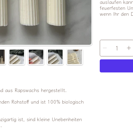
auslaufen kann
feuerfesten Un
wenn Ihr den 
MENGE
Menge
AUSWÄHLEN
für
f
Edeles
E
Candle
|
|
Stabke
S
verrin
und aus
Rapswachs hergestellt.
en Rohstoff und ist 100% biologisch
zigartig ist, sind kleine Unebenheiten
.