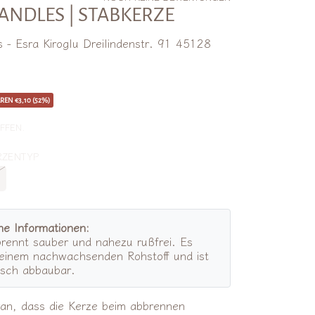
ANDLES | STABKERZE
 - Esra Kiroglu Dreilindenstr. 91 45128
angebotspreis
REN €3,10 (52%)
FFEN.
HLEN KERZENTYP
he Informationen:
rennt sauber und nahezu rußfrei. Es
 einem nachwachsenden Rohstoff und ist
isch abbaubar.
ran, dass die Kerze beim abbrennen