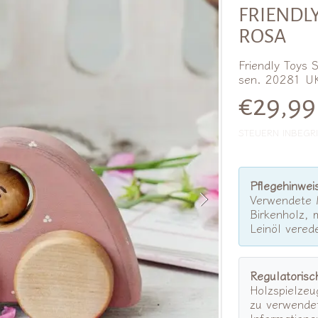
RMATIONEN
FRIENDLY
ROSA
Friendly Toys 
sen. 20281 U
Norma
€29,99
STEUERN INBEGRI
Pflegehinwei
Verwendete M
Birkenholz, 
Leinöl verede
Regulatorisc
Holzspielzeu
zu verwendet
Informatione