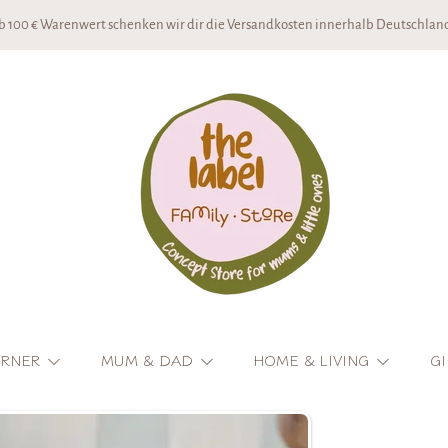
b 100 € Warenwert schenken wir dir die Versandkosten innerhalb Deutschland
THE LABEL CONCEPTSTORE
ORNER
MUM & DAD
HOME & LIVING
GI