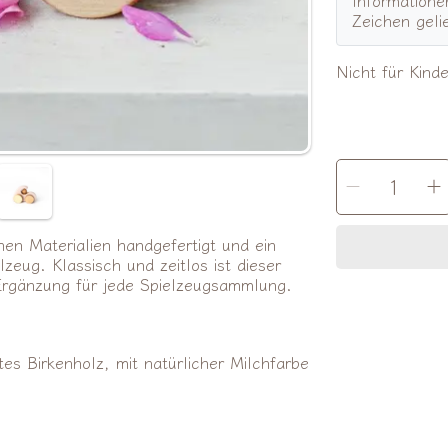
Zeichen gelie
Nicht für Kind
MENGE
Menge
AUSWÄHLEN
für
f
Friendl
F
Toys
T
|
|
Holzau
H
hen Materialien handgefertigt und ein
Käfer
K
rosa
r
zeug. Klassisch und zeitlos ist dieser
verrin
 Ergänzung für jede Spielzeugsammlung.
es Birkenholz, mit natürlicher Milchfarbe