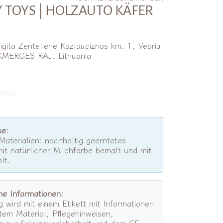
 TOYS | HOLZAUTO KÄFER
Sigita Zenteliene Kazlauciznos km. 1, Vepriu
KMERGES RAJ. Lithuania
lpreis
FFEN.
se:
aterialien: nachhaltig geerntetes
mit natürlicher Milchfarbe bemalt und mit
lt.
he Informationen:
g wird mit einem Etikett mit Informationen
em Material, Pflegehinweisen,
n zur Spielzeugsicherheit und dem CE-