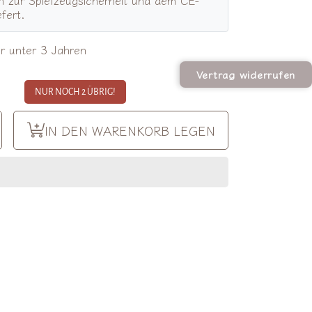
fert.
er unter 3 Jahren
Vertrag widerrufen
NUR NOCH 2 ÜBRIG!
Menge
IN DEN WARENKORB LEGEN
ür
y
riendly
oys
to
olzauto
äfer
osa
gern
erhöhen