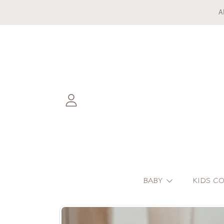
A
DIREKT ZUM INHALT
EINLOGGEN
BABY
KIDS C