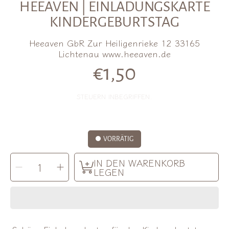
HEEAVEN | EINLADUNGSKARTE
KINDERGEBURTSTAG
Heeaven GbR Zur Heiligenrieke 12 33165
Lichtenau www.heeaven.de
€1,50
Normalpreis
STEUERN INBEGRIFFEN.
VORRÄTIG
MENGE
IN DEN WARENKORB
Menge
Menge
AUSWÄHLEN
für
für
LEGEN
Heeaven
Heeaven
|
|
Einladungskarte
Einladungskarte
Kindergeburtstag
Kindergeburtstag
verringern
erhöhen