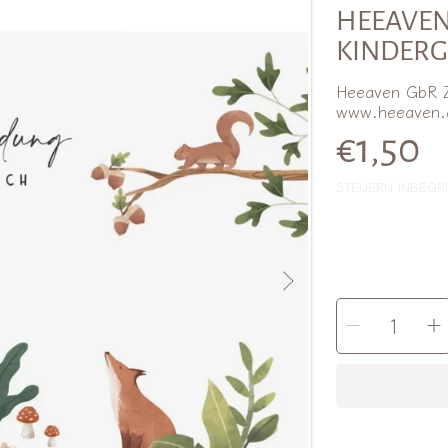
RMATIONEN
HEEAVEN
KINDERG
Heeaven GbR Z
www.heeaven.
Norma
€1,50
STEUERN INBEGRI
MENGE
Menge
AUSWÄHLEN
für
f
Heeav
|
|
Einlad
E
Kinder
K
verrin