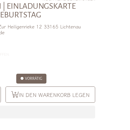
 | EINLADUNGSKARTE
EBURTSTAG
ur Heiligenrieke 12 33165 Lichtenau
de
lpreis
FFEN.
VORRÄTIG
Menge
IN DEN WARENKORB LEGEN
ür
en
Heeaven
ungskarte
inladungskarte
geburtstag
indergeburtstag
gern
erhöhen