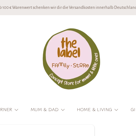
b 100 € Warenwert schenken wir dir die Versandkosten innerhalb Deutschland
THE LABEL CONCEPTSTORE
ORNER
MUM & DAD
HOME & LIVING
GI