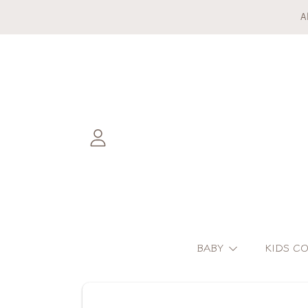
A
DIREKT ZUM INHALT
EINLOGGEN
BABY
KIDS C