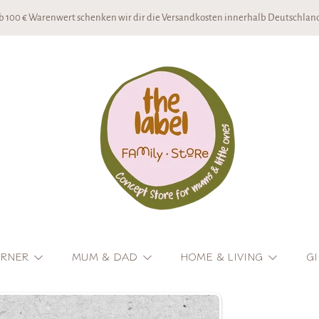
b 100 € Warenwert schenken wir dir die Versandkosten innerhalb Deutschland
THE LABEL CONCEPTSTORE
ORNER
MUM & DAD
HOME & LIVING
GI