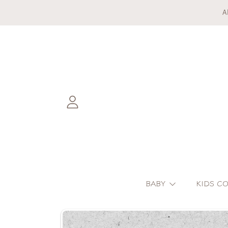
A
DIREKT ZUM INHALT
EINLOGGEN
BABY
KIDS C