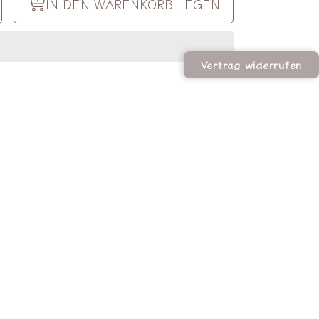
Menge
IN DEN WARENKORB LEGEN
ür
nlin
ellopinlin
rte
ostkarte
dontjudge
#momsdontjudge
gern
erhöhen
Vertrag widerrufen