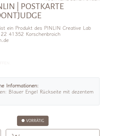
LIN | POSTKARTE
ONTJUDGE
st ein Produkt des PINLIN Creative Lab
. 22 41352 Korschenbroich
n.de
lpreis
FFEN.
he Informationen:
en: Blauer Engel Rückseite mit dezentem
VORRÄTIG