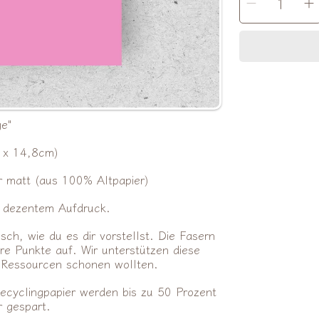
Menge
AUSWÄHLEN
für
f
Hellopi
H
|
|
Postka
P
#moms
verrin
e"
 x 14,8cm)
r matt (aus 100% Altpapier)
t dezentem Aufdruck.
sch, wie du es dir vorstellst. Die Fasern
re Punkte auf. Wir unterstützen diese
le Ressourcen schonen wollten.
ecyclingpapier werden bis zu 50 Prozent
 gespart.