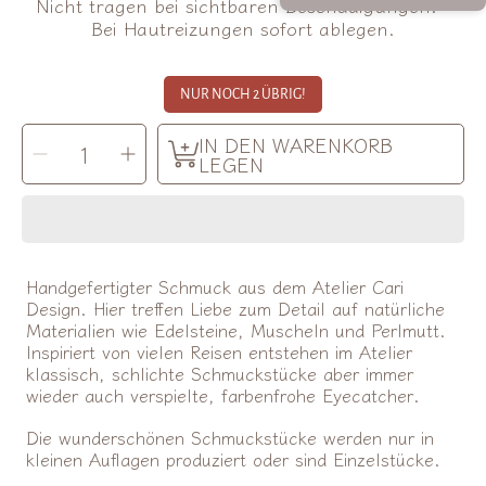
Nicht tragen bei sichtbaren Beschädigungen. •
Bei Hautreizungen sofort ablegen.
NUR NOCH 2 ÜBRIG!
MENGE
IN DEN WARENKORB
Menge
Menge
AUSWÄHLEN
für
für
LEGEN
Kette
Kette
Mond
Mond
verringern
erhöhen
Handgefertigter Schmuck aus dem Atelier Cari
Design. Hier treffen Liebe zum Detail auf natürliche
Materialien wie Edelsteine, Muscheln und Perlmutt.
Inspiriert von vielen Reisen entstehen im Atelier
klassisch, schlichte Schmuckstücke aber immer
wieder auch verspielte, farbenfrohe Eyecatcher.
Die wunderschönen Schmuckstücke werden nur in
kleinen Auflagen produziert oder sind Einzelstücke.