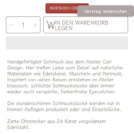
NUR NOCH 1 ÜBRIG!
Vertrag widerrufen
MENGE
IN DEN WARENKORB
Menge
Menge
AUSWÄHLEN
für
für
LEGEN
Ohrringe
Ohrringe
Hearts
Hearts
verringern
erhöhen
Handgefertigter Schmuck aus dem Atelier Cari
Design. Hier treffen Liebe zum Detail auf natürliche
Materialien wie Edelsteine, Muscheln und Perlmutt.
Inspiriert von vielen Reisen entstehen im Atelier
klassisch, schlichte Schmuckstücke aber immer
wieder auch verspielte, farbenfrohe Eyecatcher.
Die wunderschönen Schmuckstücke werden nur in
kleinen Auflagen produziert oder sind Einzelstücke.
Zarte Ohrstecker aus 24 Karat vergoldetem
Edelstahl.