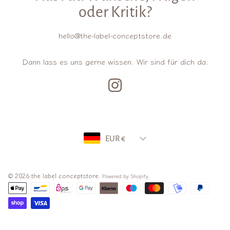
oder Kritik?
hello@the-label-conceptstore.de
Dann lass es uns gerne wissen. Wir sind für dich da.
INSTAGRAM
Land/Region
EUR €
© 2026 the label conceptstore.
.
Powered by Shopify
Zahlungsarten
Verwenden