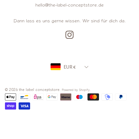
hello@the-label-conceptstore.de
Dann lass es uns gerne wissen. Wir sind für dich da.
INSTAGRAM
Land/Region
EUR €
© 2026 the label conceptstore.
.
Powered by Shopify
Zahlungsarten
Verwenden
Sie
die
nach