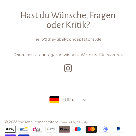
Hast du Wünsche, Fragen
oder Kritik?
hello@the-label-conceptstore.de
Dann lass es uns gerne wissen. Wir sind für dich da.
INSTAGRAM
Land/Region
EUR €
© 2026 the label conceptstore.
.
Powered by Shopify
Zahlungsarten