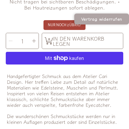
Nicht tragen bei sichtbaren Beschädigungen. •
Bei Hautreizungen sofort ablegen.
Vertrag widerrufen
NUR NOCH 2 ÜBRIG!
MENGE
IN DEN WARENKORB
Menge
Menge
AUSWÄHLEN
für
für
LEGEN
Ohrringe
Ohrringe
Lu
Lu
verringern
erhöhen
Handgefertigter Schmuck aus dem Atelier Cari
Design. Hier treffen Liebe zum Detail auf natürliche
Materialien wie Edelsteine, Muscheln und Perlmutt.
Inspiriert von vielen Reisen entstehen im Atelier
klassisch, schlichte Schmuckstücke aber immer
wieder auch verspielte, farbenfrohe Eyecatcher.
Die wunderschönen Schmuckstücke werden nur in
kleinen Auflagen produziert oder sind Einzelstücke.