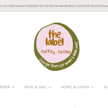
b 100 € Warenwert schenken wir dir die Versandkosten innerhalb Deutschland
THE LABEL CONCEPTSTORE
ORNER
MUM & DAD
HOME & LIVING
GI