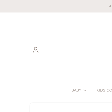
A
DIREKT ZUM INHALT
EINLOGGEN
BABY
KIDS C