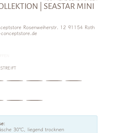
LLEKTION | SEASTAR MINI
ceptstore Rosenweiherstr. 12 91154 Roth
-conceptstore.de
lpreis
FFEN.
STREIFT
se:
sche 30°C, liegend trocknen