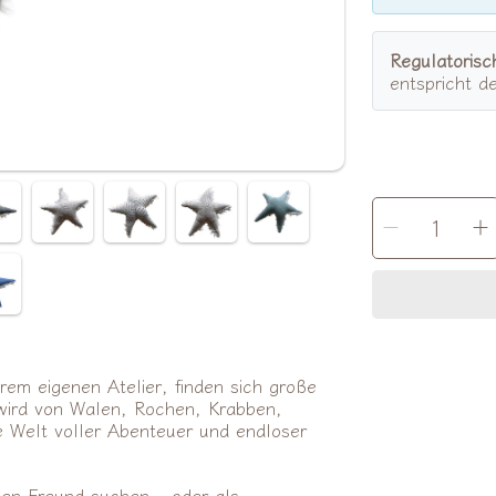
Regulatorisc
entspricht d
MENGE
Menge
AUSWÄHLEN
für
f
Ozean
Kollekt
K
|
|
Seasta
S
mini
m
Rassel
R
verrin
erem eigenen Atelier, finden sich große
wird von Walen, Rochen, Krabben,
 Welt voller Abenteuer und endloser
igen Freund suchen – oder als