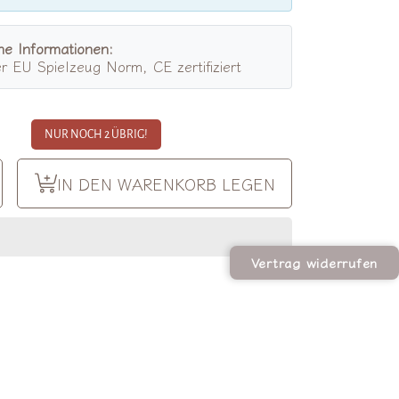
he Informationen:
er EU Spielzeug Norm, CE zertifiziert
NUR NOCH 2 ÜBRIG!
Menge
IN DEN WARENKORB LEGEN
ür
Ozean
ion
ollektion
r
eastar
ini
assel
gern
erhöhen
Vertrag widerrufen