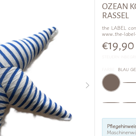
RMATIONEN
OZEAN KO
RASSEL
the LABEL con
www.the-label
Norma
€19,90
STEUERN INBEGRI
FARBE:
BLAU GE
Pflegehinwei
Maschinenwä