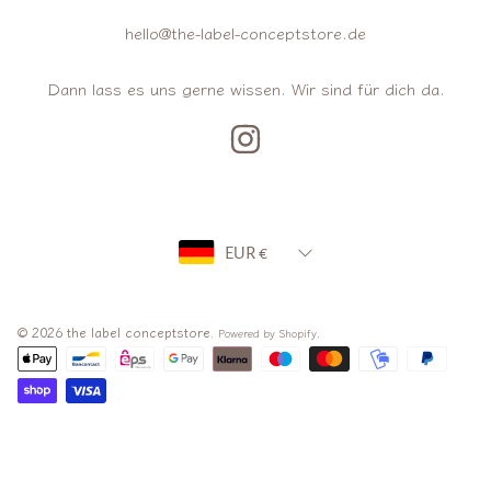
hello@the-label-conceptstore.de
Dann lass es uns gerne wissen. Wir sind für dich da.
INSTAGRAM
Land/Region
EUR €
© 2026 the label conceptstore.
.
Powered by Shopify
Zahlungsarten
Verwenden
Sie
die