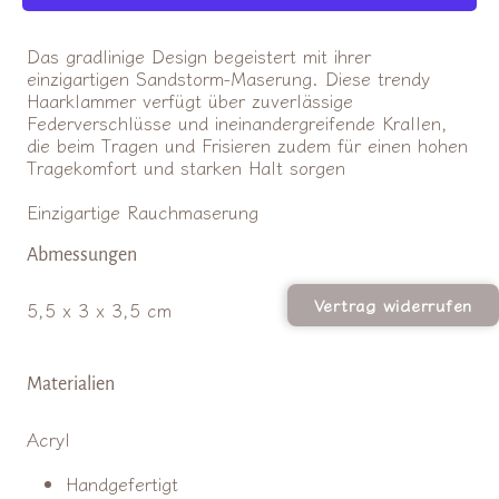
Sand
Sand
verringern
erhöhen
Das gradlinige Design begeistert mit ihrer
einzigartigen Sandstorm-Maserung. Diese trendy
Haarklammer verfügt über zuverlässige
Federverschlüsse und ineinandergreifende Krallen,
die beim Tragen und Frisieren zudem für einen hohen
Tragekomfort und starken Halt sorgen
Einzigartige Rauchmaserung
Abmessungen
Vertrag widerrufen
5,5 x 3 x 3,5 cm
Materialien
Acryl
Handgefertigt