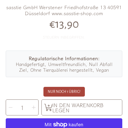
sasstie GmbH Werstener Friedhofstraße 13 40591
Düsseldorf www.sasstie-shop.com
€13,90
Normalpreis
STEUERN INBEGRIFFEN.
Regulatorische Informationen:
Handgefertigt, Umweltfreundlich, Null Abfall
Ziel, Ohne Tierquälerei hergestellt, Vegan
NUR NOCH 1 ÜBRIG!
MENGE
IN DEN WARENKORB
Menge
Menge
AUSWÄHLEN
für
für
LEGEN
Sasstie
Sasstie
|
|
Haarklammer
Haarklammer
Quad
Quad
White
White