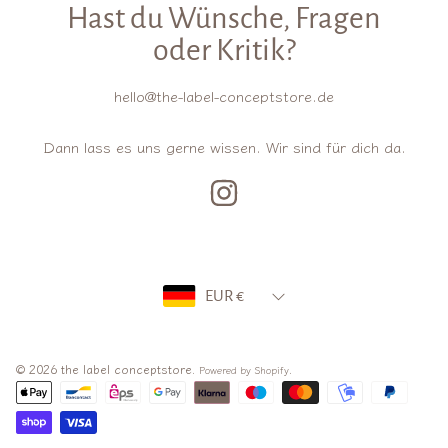
Hast du Wünsche, Fragen
oder Kritik?
hello@the-label-conceptstore.de
Dann lass es uns gerne wissen. Wir sind für dich da.
INSTAGRAM
Land/Region
EUR €
© 2026 the label conceptstore.
.
Powered by Shopify
Zahlungsarten