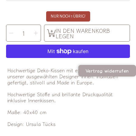
NUR NOCH 1 ÜBRIG!
MENGE
IN DEN WARENKORB
Menge
Menge
AUSWÄHLEN
für
für
LEGEN
Textilwerk
Textilwerk
|
|
Kissen
Kissen
Hola
Hola
verringern
erhöhen
Hochwertige Deko-Kissen mit exklusiven Designs
Vertrag widerrufen
unserer ausgewählten Designer*innen: individuell
gefertigt, stilvoll und Made in Europe.
Hochwertige Stoffe und brillante Druckqualität
inklusive Innenkissen.
Maße: 40x40 cm
Design: Ursula Tücks