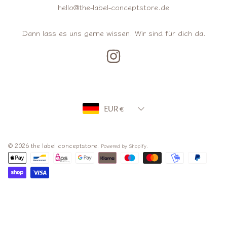
hello@the-label-conceptstore.de
Dann lass es uns gerne wissen. Wir sind für dich da.
INSTAGRAM
Land/Region
EUR €
© 2026 the label conceptstore.
.
Powered by Shopify
Zahlungsarten
Verwenden
Sie
die
nach