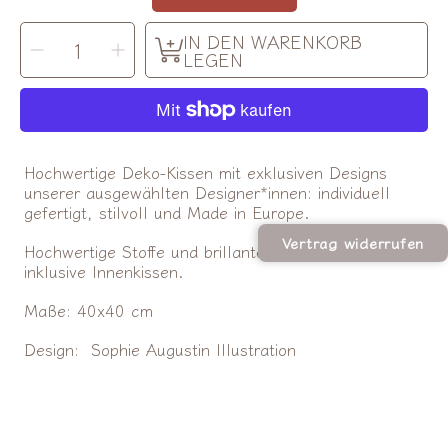
MENGE
IN DEN WARENKORB
Menge
Menge
AUSWÄHLEN
für
für
LEGEN
Textilwerk
Textilwerk
|
|
Kissen
Kissen
Martini
Martini
verringern
erhöhen
Hochwertige Deko-Kissen mit exklusiven Designs
unserer ausgewählten Designer*innen: individuell
gefertigt, stilvoll und Made in Europe.
Vertrag widerrufen
Hochwertige Stoffe und brillante Druckqualität
inklusive Innenkissen.
Maße: 40x40 cm
Design:
Sophie Augustin Illustration