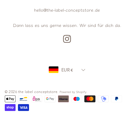
hello@the-label-conceptstore.de
Dann lass es uns gerne wissen. Wir sind für dich da.
INSTAGRAM
Land/Region
EUR €
© 2026 the label conceptstore.
.
Powered by Shopify
Zahlungsarten
Verwenden
Sie
die