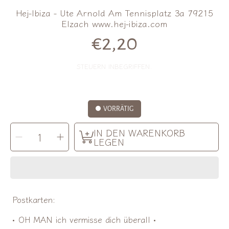
Hej-Ibiza - Ute Arnold Am Tennisplatz 3a 79215
Elzach www.hej-ibiza.com
€2,20
Normalpreis
STEUERN INBEGRIFFEN.
VORRÄTIG
MENGE
IN DEN WARENKORB
Menge
Menge
AUSWÄHLEN
für
für
LEGEN
Ute
Ute
Arnold
Arnold
|
|
Postkarte
Postkarte
oh
oh
man
man
verringern
erhöhen
Postkarten:
• OH MAN ich vermisse dich überall •