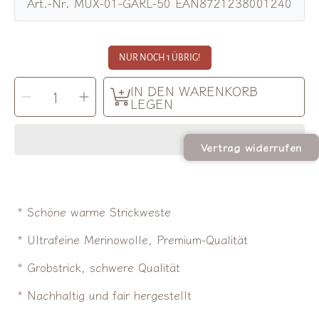
Art.-Nr. MUX-01-GARL-50 EAN8721238001240
NUR NOCH 1 ÜBRIG!
MENGE
IN DEN WARENKORB
Menge
Menge
AUSWÄHLEN
für
für
LEGEN
Lille
Lille
Barn
Barn
|
|
Merino
Merino
Strickjacke
Strickjacke
Vertrag widerrufen
garlic
garlic
verringern
erhöhen
* Schöne warme Strickweste
* Ultrafeine Merinowolle, Premium-Qualität
* Grobstrick, schwere Qualität
* Nachhaltig und fair hergestellt