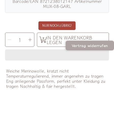
Barcode/EAN 8721238012147 Artikelnummer
MUX-08-GARL
NUR NOCH 2 ÜBRIG!
MENGE
IN DEN WARENKORB
Menge
Menge
AUSWÄHLEN
für
für
LEGEN
Lille
Lille
Vertrag widerrufen
Barn
Barn
|
|
Merino
Merino
Strumpfhose
Strumpfhose
verringern
erhöhen
Weiche Merinowolle, kratzt nicht
Temperaturregulierend, immer angenehm zu tragen
Eng anliegende Passform, perfekt unter Kleidung zu
tragen Nachhaltig & fair hergestellt.