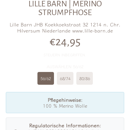
LILLE BARN | MERINO
STRUMPFHOSE
Lille Barn JHB Koekkoekstraat 32 1214 n. Chr.
Hilversum Niederlande www.lille-barn.de
€24,95
Normalpreis
STEUERN INBEGRIFFEN.
AUSWÄHLEN 56/62
56/62
68/74
80/86
Pflegehinweise:
100 % Merino Wolle
Regulatorische Informationen: