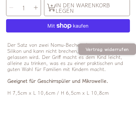
MENGE
IN DEN WARENKORB
Menge
Menge
AUSWÄHLEN
für
für
LEGEN
OYOY
OYOY
|
|
Nomu
Nomu
Becher
Becher
-
-
2er
2er
Set
Set
verringern
erhöhen
Der Satz von zwei Nomu-Bechern besteht aus
Vertrag widerrufen
Silikon und kann nicht brechen, wenn es fallen
gelassen wird. Der Griff macht es dem Kind leicht,
alleine zu trinken, was es zu einer praktischen und
guten Wahl für Familien mit Kindern macht.
Geeignet für Geschirrspüler und Mikrowelle.
H 7,5cm x L 10,6cm / H 6,5cm x L 10,8cm