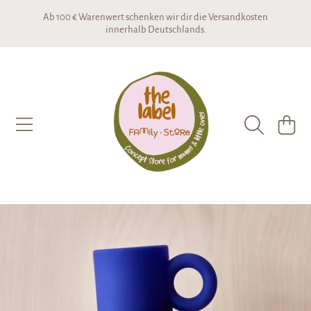
Ab 100 € Warenwert schenken wir dir die Versandkosten
DIREKT ZUM INHALT
innerhalb Deutschlands.
THE LABEL CONCEPTSTORE
WARENKO
DIREKT ZU DEN PRODUKTINFORMATIONEN